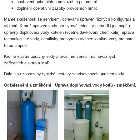
nastavení optimálních provozních parametrů
doplnění operativní zásoby provozních hmot
Máme zkušenosti se servisem, opravami úpraven různých konfigurací a
výkonů. Kromě úpraven vody pro bytové jednotky nebo RD jde např. o
úpravny doplňovací vody kotelen (včetně dávkování chemikálií), úprava
technologické vody, demilinky pro výrobu vysoce kvalitní vody pro parní
turbínu apod.
Kromě vlastní úpravny vody provádíme servis i na návazných
zařízeních elektro a MaR.
Dále jsou zobrazeny typické sestavy servisovaných úpraven vody.
Odželeznění a změkčení   Úprava doplňovací vody kotlů - změkčení, 