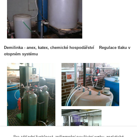
Demilinka - anex, katex, chemické hospodá
řství Regulace tlaku v
otopném systému
Pro základní funkčnost, zpříjemnění používání webu, analytické